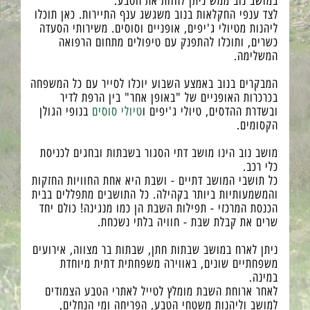
במושב נוב ממש ניתן לחוות את הטבע.
לצד ענפי החקלאות בנוב משגשג ענף התיירות. כאן תוכלו
ליהנות מטיולי ג'יפים, אופניים וסוסים. משירותי הסעדה
כשרים, ותוכלו להתפנק עם טיפולים מתחום הרפואה
המשלימה.
המבקרים בנוב באמצע השבוע יוכלו לסייר עם כל המשפחה
בכרכרות האופניים של "באופן אחר" בין הרפת לדיר
ובשדרת ההדסים, טיולי ג'יפים ו
טיולי סוסים
בנופי הגולן
הקסומים.
מושב נוב הינו מושב דתי הסגור בשבתות ובחגים לכניסת
כלי רכב.
כל תושבי המושב דתיים - ושבת היא אחת החוויות החזקות
והמשמעותיות ביותר בקהילה. כל התושבים מתפללים בבית
הכנסת המרכזי - תפילות השבת הן כמו מנגינה! כולם יחד
שרים את קבלת שבת - חוויה בלתי נשכחת.
ניתן לארח במושב שבתות חתן, שבתות בר מצווה, אירועים
משפחתיים שונים, באווירה משפחתית דתית מיוחדת
במינה.
לאחר ארוחת השבת מומלץ לטייל לאתרי הטבע הצמודים
למושב וליהנות משטחי הטבע, הפריחה ומי הנחלים,