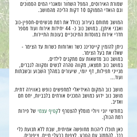
שמורת האירוסים, המפל השחור ומאגרי המים הסמוכים
וגם הואדי הממוקם 10 דקות הליכה מהמושב.
המושב מתוחם בעירוב (כולל את רמת מגשימים-חספין-נוב
ואבני איתן). במושב נוב כ- 44 יחידות אירוח ועוד מספר
חדרי אירוח במוסדות החינוכיים בעונות התיירות.
ניתן להזמין קייטרינג כשר וארוחות כשרות עד הצימר -
שאלו את בעל הצימר.
במושב נוב מדשאות עם מתקנים לילדים.
במושב נוב תמצאו, מקווה טהרה לנשים ומקווה לגברים,
מנייני תפילות, דף יומי, שיעורים במהלך השבוע ובשבתות
ועוד...
מושב נוב המקום האידיאלי למחפשים נופש באווירה דתית.
מושב נוב ידוע כמושב המכניס אורחים בלבביות, יחס חם
ואדיב.
בחודשי יוני ויולי מומלץ להצטרף ל
קטיף עצמי
של פירות
רמת הגולן.
כאן תוכלו ליהנות מחופשה אמיתית, שבת ללא תנועת כלי
רכב, להתמזג עם הטבע, לצפות בבעלי חיים, ציפורים,